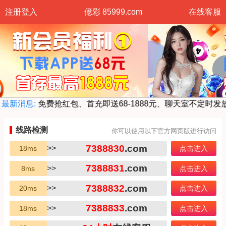
注册登入
億彩 85999.com
在线客服
m 6713.com 注册天天免费抢红包、首充即送68-1888元、聊天室不定
最新消息:
线路检测
你可以使用以下官方网页版进行访问
7388830
.com
>>
18ms
点击进入
7388831
.com
>>
8ms
点击进入
7388832
.com
>>
20ms
点击进入
7388833
.com
>>
18ms
点击进入